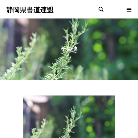
静岡県書道連盟

その他