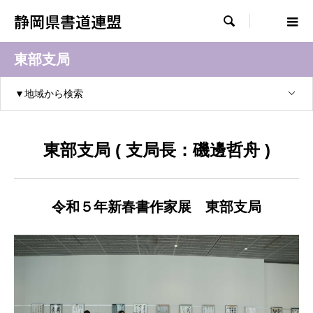
静岡県書道連盟

東部支局
▼地域から検索
東部支局 ( 支局長：磯邊哲舟 )
令和５年新春書作家展 東部支局