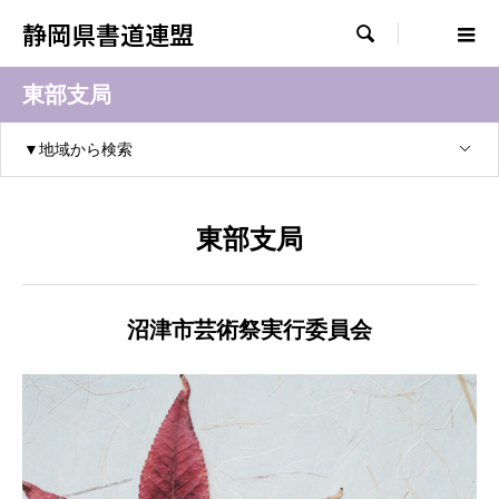
静岡県書道連盟

東部支局
▼地域から検索
東部支局
沼津市芸術祭実行委員会