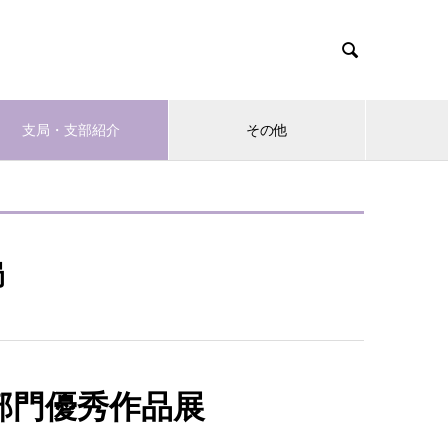

支局・支部紹介
その他
局
部門優秀作品展