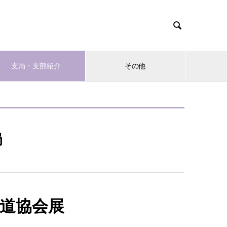

支局・支部紹介
その他
局
書道協会展